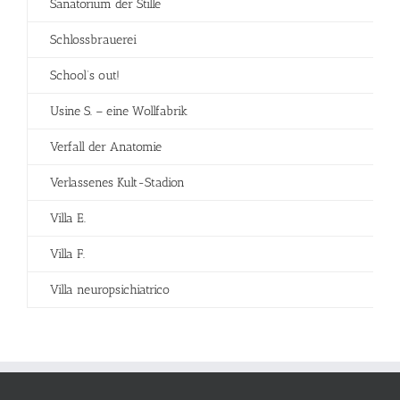
Sanatorium der Stille
Schlossbrauerei
School’s out!
Usine S. – eine Wollfabrik
Verfall der Anatomie
Verlassenes Kult-Stadion
Villa E.
Villa F.
Villa neuropsichiatrico